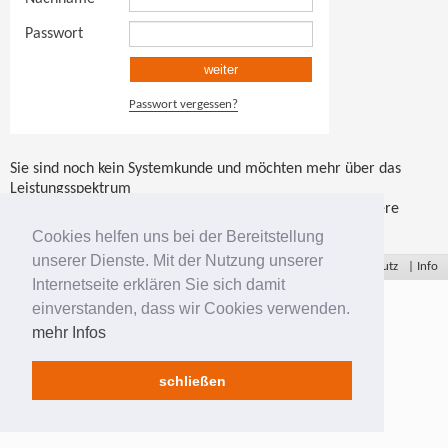
Passwort
weiter
Passwort vergessen?
Sie sind noch kein Systemkunde und möchten mehr über das
Leistungsspektrum
unseres Business Store erfahren? Dann besuchen Sie unsere
Business Store Infoseiten
.
Cookies helfen uns bei der Bereitstellung
unserer Dienste. Mit der Nutzung unserer
Giro-Druck + Verlag GmbH
Impressum
Datenschutz
|
Info
Internetseite erklären Sie sich damit
einverstanden, dass wir Cookies verwenden.
mehr Infos
schließen